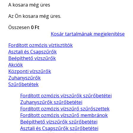
A kosara még üres
Az Ön kosara még üres.
Összesen
0 Ft
Kosár tartalmának megjelenítése
Fordított ozmózis víztisztítók
Asztali és Csapszűrők
Beépíthető vízszűrők
Akciók
Központi vízszűrők
Zuhanyszűrők
Szűrőbetétek
Fordított ozmózis vízszűrők szűrőbetétei
Zuhanyszűrők szűrőbetétei
Fordított ozmózis vízszűrő szűrőszettek
Fordított ozmózis vízszűrő membránok
Beépíthető vízszűrők szűrőbetétei
Asztali és Csapszűrők szűrőbetétei