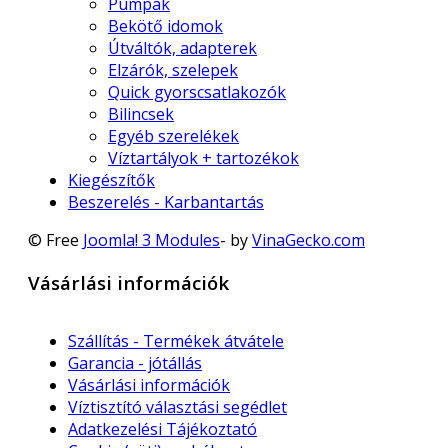
Pumpák
Bekötő idomok
Útváltók, adapterek
Elzárók, szelepek
Quick gyorscsatlakozók
Bilincsek
Egyéb szerelékek
Víztartályok + tartozékok
Kiegészítők
Beszerelés - Karbantartás
© Free
Joomla! 3 Modules
- by
VinaGecko.com
Vásárlási információk
Szállítás - Termékek átvátele
Garancia - jótállás
Vásárlási információk
Víztisztító választási segédlet
Adatkezelési Tájékoztató