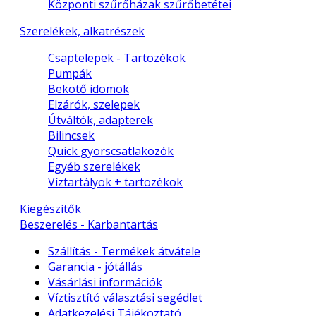
Központi szűrőházak szűrőbetétei
Szerelékek, alkatrészek
Csaptelepek - Tartozékok
Pumpák
Bekötő idomok
Elzárók, szelepek
Útváltók, adapterek
Bilincsek
Quick gyorscsatlakozók
Egyéb szerelékek
Víztartályok + tartozékok
Kiegészítők
Beszerelés - Karbantartás
Szállítás - Termékek átvátele
Garancia - jótállás
Vásárlási információk
Víztisztító választási segédlet
Adatkezelési Tájékoztató