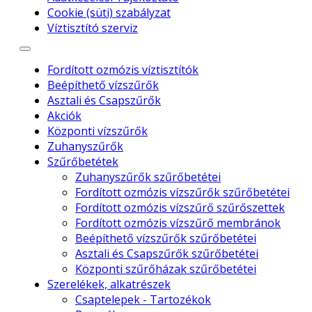
Cookie (süti) szabályzat
Víztisztító szerviz
Fordított ozmózis víztisztítók
Beépíthető vízszűrők
Asztali és Csapszűrők
Akciók
Központi vízszűrők
Zuhanyszűrők
Szűrőbetétek
Zuhanyszűrők szűrőbetétei
Fordított ozmózis vízszűrők szűrőbetétei
Fordított ozmózis vízszűrő szűrőszettek
Fordított ozmózis vízszűrő membránok
Beépíthető vízszűrők szűrőbetétei
Asztali és Csapszűrők szűrőbetétei
Központi szűrőházak szűrőbetétei
Szerelékek, alkatrészek
Csaptelepek - Tartozékok