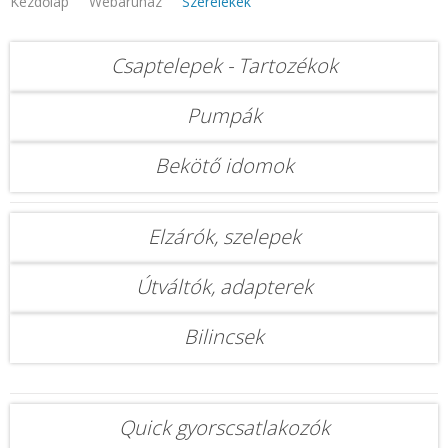
Kezdőlap
Webaruhaz
Szerelékek
Csaptelepek - Tartozékok
Pumpák
Bekötő idomok
Elzárók, szelepek
Útváltók, adapterek
Bilincsek
Quick gyorscsatlakozók