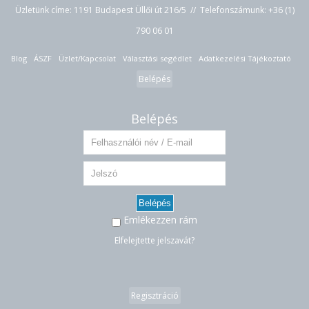
Üzletünk címe: 1191 Budapest Üllői út 216/5 // Telefonszámunk:
+36 (1)
790 06 01
Blog
ÁSZF
Üzlet/Kapcsolat
Választási segédlet
Adatkezelési Tájékoztató
Belépés
Belépés
Belépés
Emlékezzen rám
Elfelejtette jelszavát?
Regisztráció