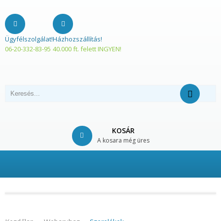
Ügyfélszolgálat!
Házhozszállítás!
06-20-332-83-95
40.000 ft. felett INGYEN!
KOSÁR
A kosara még üres
© Free
Joomla! 3 Modules
- by
VinaGecko.com