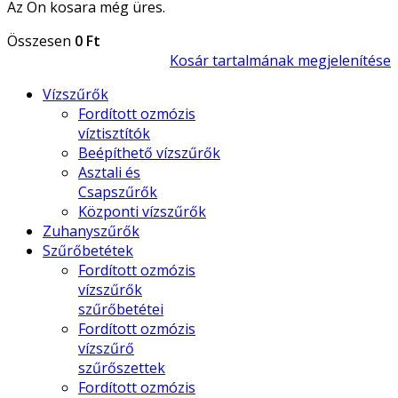
Az Ön kosara még üres.
Összesen
0 Ft
Kosár tartalmának megjelenítése
Vízszűrők
Fordított ozmózis
víztisztítók
Beépíthető vízszűrők
Asztali és
Csapszűrők
Központi vízszűrők
Zuhanyszűrők
Szűrőbetétek
Fordított ozmózis
vízszűrők
szűrőbetétei
Fordított ozmózis
vízszűrő
szűrőszettek
Fordított ozmózis