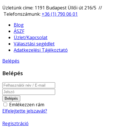
Üzletünk címe: 1191 Budapest Üllői út 216/5 //
Telefonszámunk:
+36 (1) 790 06 01
Blog
ÁSZF
Üzlet/Kapcsolat
Választási segédlet
Adatkezelési Tájékoztató
Belépés
Belépés
Belépés
Emlékezzen rám
Elfelejtette jelszavát?
Regisztráció