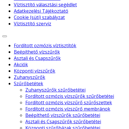
Víztisztító választási segédlet
Adatkezelési Tájékoztató
Cookie (süti) szabályzat
Víztisztító szerviz
Fordított ozmózis víztisztítók
Beépíthető vízszűrők
Asztali és Csapszűrők
Akciók
Központi vízszűrők
Zuhanyszűrők
Szűrőbetétek
Zuhanyszűrők szűrőbetétei
Fordított ozmózis vízszűrők szűrőbetétei
Fordított ozmózis vízszűrő szűrőszettek
Fordított ozmózis vízszűrő membránok
Beépíthető vízszűrők szűrőbetétei
Asztali és Csapszűrők szűrőbetétei
Központi szűrőházak szűrőbetétei