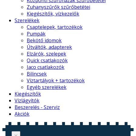
Központi szűrőházak szűrőbetétei
Zuhanyszűrők szűrőbetétei
Kiegészítők, vízkezelők
Szerelékek
Csaptelepek, tartozékok
Pumpák
Bekötő idomok
Útváltók, adapterek
Elzárók, szelepek
Quick csatlakozók
Jaco csatlakozók
Bilincsek
Víztartályok + tartozékok
Egyéb szerelékek
Kiegészítők
Vízlágyítók
Beszerelés - Szerviz
Akciók
×