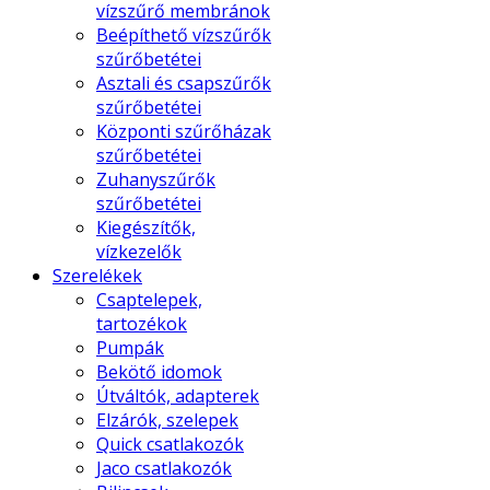
vízszűrő membránok
Beépíthető vízszűrők
szűrőbetétei
Asztali és csapszűrők
szűrőbetétei
Központi szűrőházak
szűrőbetétei
Zuhanyszűrők
szűrőbetétei
Kiegészítők,
vízkezelők
Szerelékek
Csaptelepek,
tartozékok
Pumpák
Bekötő idomok
Útváltók, adapterek
Elzárók, szelepek
Quick csatlakozók
Jaco csatlakozók