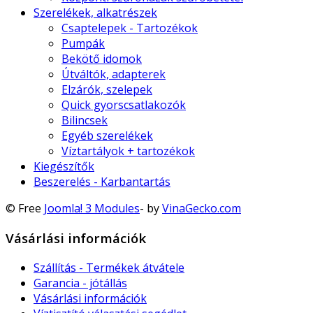
Szerelékek, alkatrészek
Csaptelepek - Tartozékok
Pumpák
Bekötő idomok
Útváltók, adapterek
Elzárók, szelepek
Quick gyorscsatlakozók
Bilincsek
Egyéb szerelékek
Víztartályok + tartozékok
Kiegészítők
Beszerelés - Karbantartás
© Free
Joomla! 3 Modules
- by
VinaGecko.com
Vásárlási információk
Szállítás - Termékek átvátele
Garancia - jótállás
Vásárlási információk