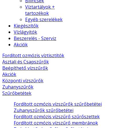
Bilincsek
Víztartályok +
tartozékok
Egyéb szerelékek
Kiegészítők
Vízlágyítók
Beszerelés - Szerviz
Akciók
Fordított ozmózis víztisztítók
Asztali és Csapszűrők
Beépíthető vízszűrők
Akciók
Központi vízszűrők
Zuhanyszűrők
Szűrőbetétek
Fordított ozmózis vízszűrők szűrőbetétei
Zuhanyszűrők szűrőbetétei
Fordított ozmózis vízszűrő szűrőszettek
Fordított ozmózis vízszűrő membránok