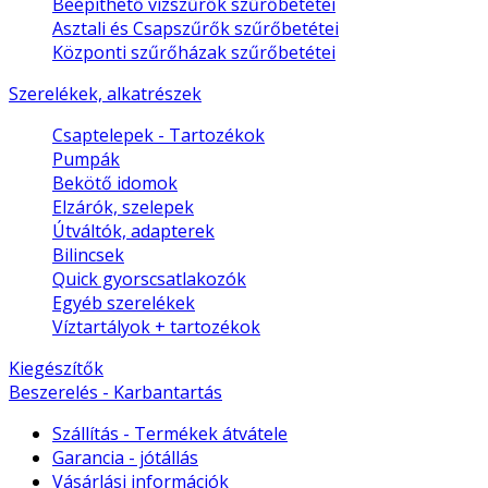
Beépíthető vízszűrők szűrőbetétei
Asztali és Csapszűrők szűrőbetétei
Központi szűrőházak szűrőbetétei
Szerelékek, alkatrészek
Csaptelepek - Tartozékok
Pumpák
Bekötő idomok
Elzárók, szelepek
Útváltók, adapterek
Bilincsek
Quick gyorscsatlakozók
Egyéb szerelékek
Víztartályok + tartozékok
Kiegészítők
Beszerelés - Karbantartás
Szállítás - Termékek átvátele
Garancia - jótállás
Vásárlási információk