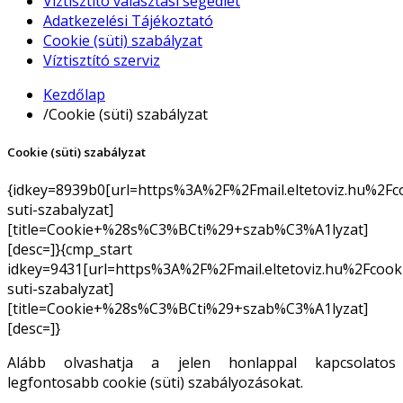
Víztisztító választási segédlet
Adatkezelési Tájékoztató
Cookie (süti) szabályzat
Víztisztító szerviz
Kezdőlap
/
Cookie (süti) szabályzat
Cookie (süti) szabályzat
{idkey=8939b0[url=https%3A%2F%2Fmail.eltetoviz.hu%2Fc
suti-szabalyzat]
[title=Cookie+%28s%C3%BCti%29+szab%C3%A1lyzat]
[desc=]}{cmp_start
idkey=9431[url=https%3A%2F%2Fmail.eltetoviz.hu%2Fcook
suti-szabalyzat]
[title=Cookie+%28s%C3%BCti%29+szab%C3%A1lyzat]
[desc=]}
Alább olvashatja a jelen honlappal kapcsolatos
legfontosabb cookie (süti) szabályozásokat.