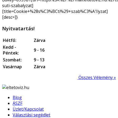
suti-szabalyzat]
[title=Cookie+%28s%C3%BCti%29+szab%C3%A1lyzat]
[desc=]}
Nyitvatartás!
Hétfő:
Zárva
Kedd -
9 - 16
Péntek:
Szombat:
9 - 13
Vasárnap
Zárva
Összes Vélemény »
Blog
ÁSZF
Üzlet/Kapcsolat
Választási segédlet