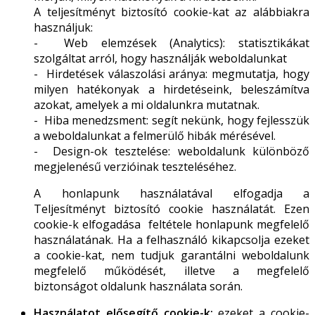
A teljesítményt biztosító cookie-kat az alábbiakra
használjuk:
- Web elemzések (Analytics): statisztikákat
szolgáltat arról, hogy használják weboldalunkat
- Hirdetések válaszolási aránya: megmutatja, hogy
milyen hatékonyak a hirdetéseink, beleszámítva
azokat, amelyek a mi oldalunkra mutatnak.
- Hiba menedzsment: segít nekünk, hogy fejlesszük
a weboldalunkat a felmerülő hibák mérésével.
- Design-ok tesztelése: weboldalunk különböző
megjelenésű verzióinak teszteléséhez.
A honlapunk használatával elfogadja a
Teljesítményt biztosító cookie használatát. Ezen
cookie-k elfogadása feltétele honlapunk megfelelő
használatának. Ha a felhasználó kikapcsolja ezeket
a cookie-kat, nem tudjuk garantálni weboldalunk
megfelelő működését, illetve a megfelelő
biztonságot oldalunk használata során.
Használatot elősegítő cookie-k:
ezeket a cookie-