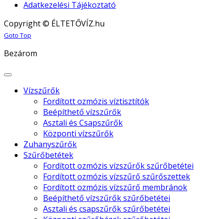
Adatkezelési Tájékoztató
Copyright © ÉLTETŐVÍZ.hu
Joomla! 3 Templates
Goto Top
Bezárom
Vízszűrők
Fordított ozmózis víztisztítók
Beépíthető vízszűrők
Asztali és Csapszűrők
Központi vízszűrők
Zuhanyszűrők
Szűrőbetétek
Fordított ozmózis vízszűrők szűrőbetétei
Fordított ozmózis vízszűrő szűrőszettek
Fordított ozmózis vízszűrő membránok
Beépíthető vízszűrők szűrőbetétei
Asztali és csapszűrők szűrőbetétei