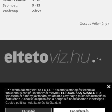
Szombat:
9 - 13
Vasárnap
Zárva
Összes Vélemény »
❌
Blog
ÁSZF
Üzlet/Kapcsolat
Választási segédlet
Ez a weboldal megfelel az EU GDPR szabályzatának és technikai,
funkcionális cookie-kat használ melynek
ELFOGADÁSA AJÁNLOTT
a
felhasználói élmény javítására, valamint a zavartalan működés biztosítása
Adatkezelési Tájékoztató
érdekében. A cookie kikapcsolása a böngésző beállításaiban lehetséges.
Cookie politika
Adatkezelési tájékoztató
Elutasítás
Engedélyezés