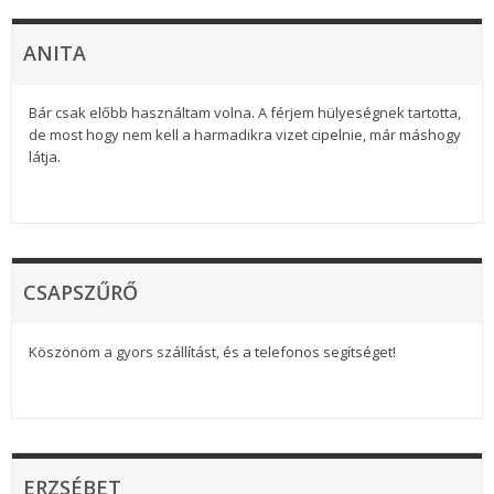
ANITA
Bár csak előbb használtam volna. A férjem hülyeségnek tartotta,
de most hogy nem kell a harmadikra vizet cipelnie, már máshogy
látja.
CSAPSZŰRŐ
Köszönöm a gyors szállítást, és a telefonos segítséget!
ERZSÉBET