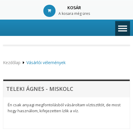
KOSÁR
A kosara még üres
© Free
Joomla! 3 Modules
- by
VinaGecko.com
Kezdőlap
Vásárlói vélemények
TELEKI ÁGNES - MISKOLC
Én csak anyagi megfontolásból vásároltam víztisztítót, de most
hogy használom, kifejezetten ízlik a víz.