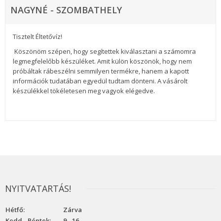
NAGYNÉ - SZOMBATHELY
Tisztelt Éltetővíz!
Köszönöm szépen, hogy segítettek kiválasztani a számomra
legmegfelelőbb készüléket. Amit külön köszönök, hogy nem
próbáltak rábeszélni semmilyen termékre, hanem a kapott
információk tudatában egyedül tudtam dönteni. A vásárolt
készülékkel tökéletesen meg vagyok elégedve.
NYITVATARTÁS!
Hétfő:
Zárva
Kedd - Péntek:
9 - 16