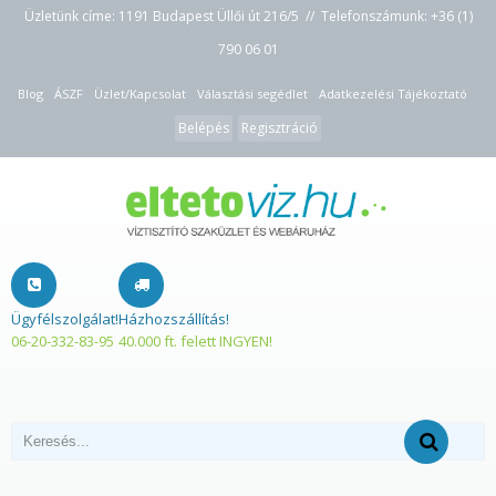
Üzletünk címe: 1191 Budapest Üllői út 216/5 // Telefonszámunk:
+36 (1)
790 06 01
Blog
ÁSZF
Üzlet/Kapcsolat
Választási segédlet
Adatkezelési Tájékoztató
Belépés
Regisztráció
Ügyfélszolgálat!
Házhozszállítás!
06-20-332-83-95
40.000 ft. felett INGYEN!