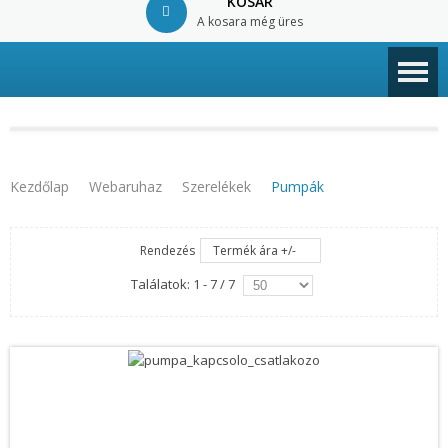
KOSÁR
A kosara még üres
© Free
Joomla! 3 Modules
- by
VinaGecko.com
Kezdőlap
Webaruhaz
Szerelékek
Pumpák
Rendezés
Termék ára +/-
Találatok: 1 - 7 / 7