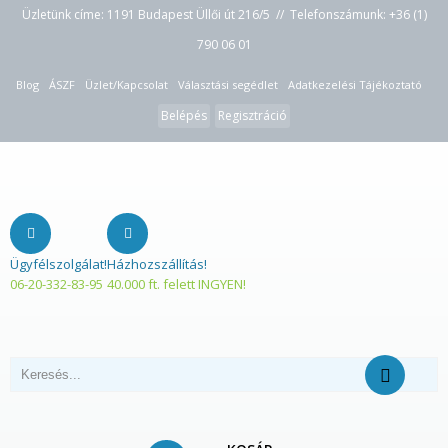
Üzletünk címe: 1191 Budapest Üllői út 216/5 // Telefonszámunk:
+36 (1)
790 06 01
Blog
ÁSZF
Üzlet/Kapcsolat
Választási segédlet
Adatkezelési Tájékoztató
Belépés
Regisztráció
Ügyfélszolgálat!
Házhozszállítás!
06-20-332-83-95
40.000 ft. felett INGYEN!