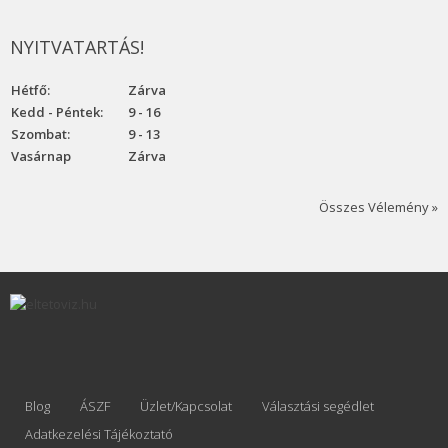
NYITVATARTÁS!
Hétfő:
Zárva
Kedd - Péntek:
9 - 16
Szombat:
9 - 13
Vasárnap
Zárva
Összes Vélemény »
Blog
ÁSZF
Üzlet/Kapcsolat
Választási segédlet
Adatkezelési Tájékoztató