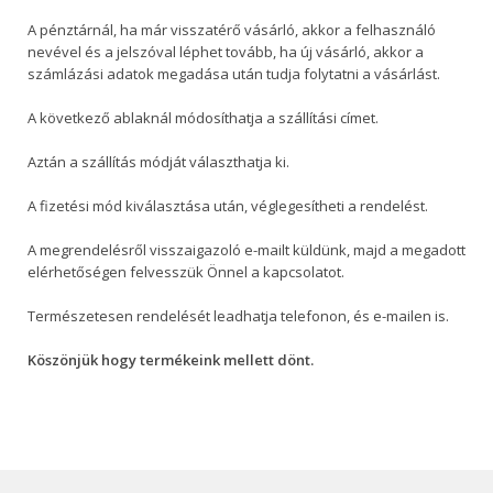
A pénztárnál, ha már visszatérő vásárló, akkor a felhasználó
nevével és a jelszóval léphet tovább, ha új vásárló, akkor a
számlázási adatok megadása után tudja folytatni a vásárlást.
A következő ablaknál módosíthatja a szállítási címet.
Aztán a szállítás módját választhatja ki.
A fizetési mód kiválasztása után, véglegesítheti a rendelést.
A megrendelésről visszaigazoló e-mailt küldünk, majd a megadott
elérhetőségen felvesszük Önnel a kapcsolatot.
Természetesen rendelését leadhatja telefonon, és e-mailen is.
Köszönjük hogy termékeink mellett dönt.