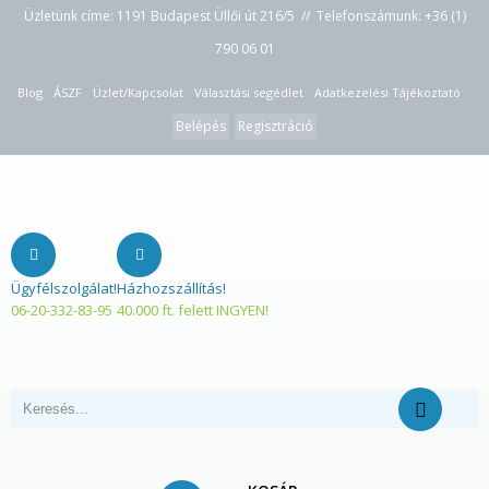
Üzletünk címe: 1191 Budapest Üllői út 216/5 // Telefonszámunk:
+36 (1)
790 06 01
Blog
ÁSZF
Üzlet/Kapcsolat
Választási segédlet
Adatkezelési Tájékoztató
Belépés
Regisztráció
Ügyfélszolgálat!
Házhozszállítás!
06-20-332-83-95
40.000 ft. felett INGYEN!