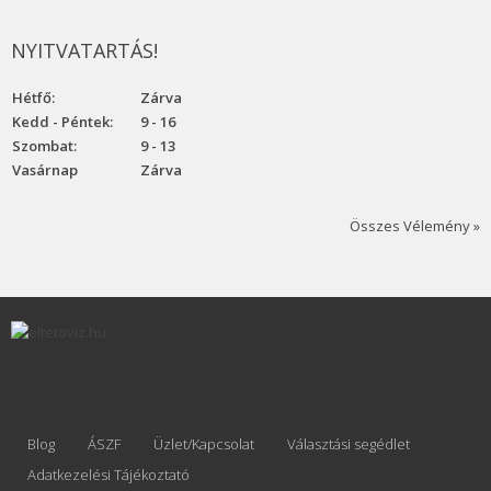
NYITVATARTÁS!
Hétfő:
Zárva
Kedd - Péntek:
9 - 16
Szombat:
9 - 13
Vasárnap
Zárva
Összes Vélemény »
Blog
ÁSZF
Üzlet/Kapcsolat
Választási segédlet
Adatkezelési Tájékoztató