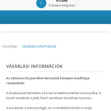
KOSÁR
A kosara még üres
© Free
Joomla! 3 Modules
- by
VinaGecko.com
Kezdőlap
Vásárlási információk
VÁSÁRLÁSI INFORMÁCIÓK
Az eltetoviz.hu portálon keresztül könnyen leadhatja
rendelését!
A kiválasztott terméket a kosárra kattintva teheti a kosarába. A
kosár tartalmát a jobb felső sarokban követheti nyomon.
A kosárban a mennyiséget, és a rendelést törölni is tudja.