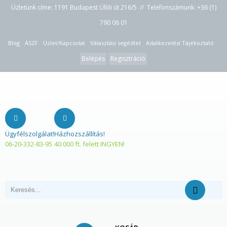
Üzletünk címe: 1191 Budapest Üllői út 216/5 // Telefonszámunk:
+36 (1)
790 06 01
Blog
ÁSZF
Üzlet/Kapcsolat
Választási segédlet
Adatkezelési Tájékoztató
Belépés
Regisztráció
Ügyfélszolgálat!
Házhozszállítás!
06-20-332-83-95
40.000 ft. felett INGYEN!