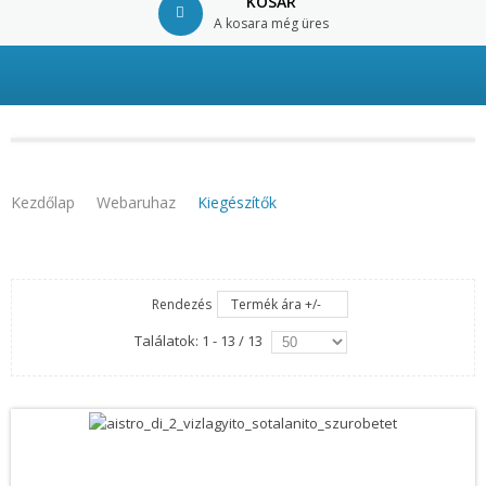
KOSÁR
A kosara még üres
© Free
Joomla! 3 Modules
- by
VinaGecko.com
Kezdőlap
Webaruhaz
Kiegészítők
Rendezés
Termék ára +/-
Találatok: 1 - 13 / 13