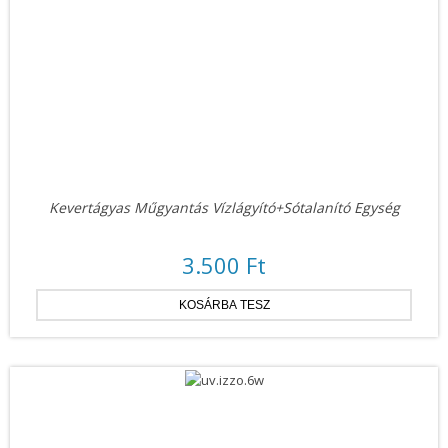
Kevertágyas Műgyantás Vízlágyító+sótalanító Egység
3.500 Ft