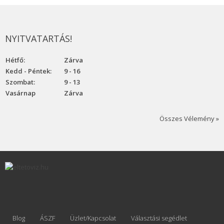
NYITVATARTÁS!
Hétfő:
Zárva
Kedd - Péntek:
9 - 16
Szombat:
9 - 13
Vasárnap
Zárva
Összes Vélemény »
Blog
ÁSZF
Üzlet/Kapcsolat
Választási segédlet