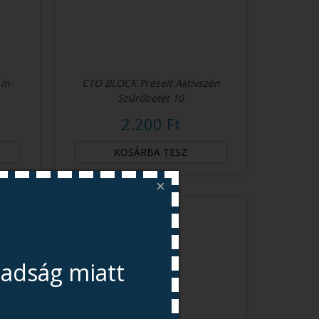
In-
CTO BLOCK Préselt Aktívszén
Szűrőbetét 10
2.200 Ft
×
badság miatt