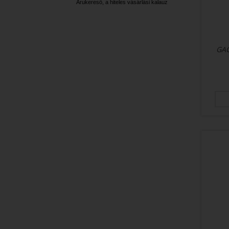
Árukereső, a hiteles vásárlási kalauz
GAC