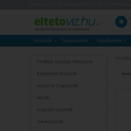
Üzletünk címe: 1191 Budapest Üllői út 216/5 // Telefonszám
Vízszűrők
Zuhanyszűrők
Szűrőbetétek
Kezdőla
Fordított Ozmózis Víztisztítók
Beépíthető Vízszűrők
Rend
Asztali És Csapszűrők
Akciók
Központi Vízszűrők
Zuhanyszűrők