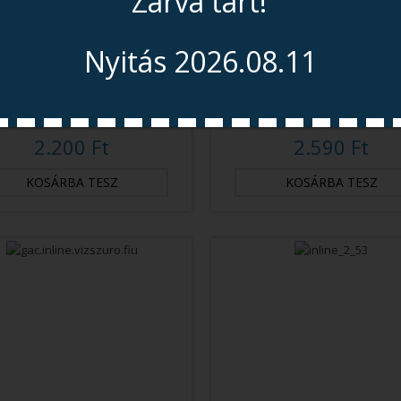
Zárva tart!
Nyitás 2026.08.11
10 Collos GAC Aktívszén
5 Mikronos PP Mechanik
Előszűrő
Szűrő, In-Line 2,5 Coll
2.200 Ft
2.590 Ft