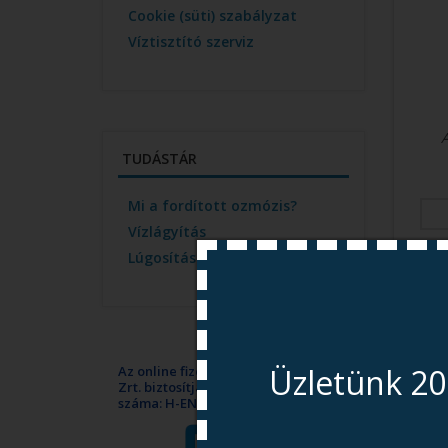
Cookie (süti) szabályzat
Víztisztító szerviz
TUDÁSTÁR
Mi a fordított ozmózis?
Vízlágyítás
Lúgosítás
Üzletünk 20
Az online fizetést a Barion Payment
Zrt. biztosítja, MNB engedély
száma: H-EN-I-1064/2013