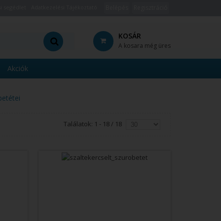
i segédlet
Adatkezelési Tájékoztató
Belépés
Regisztráció
KOSÁR
A kosara még üres
Akciók
betétei
Találatok: 1 - 18 / 18