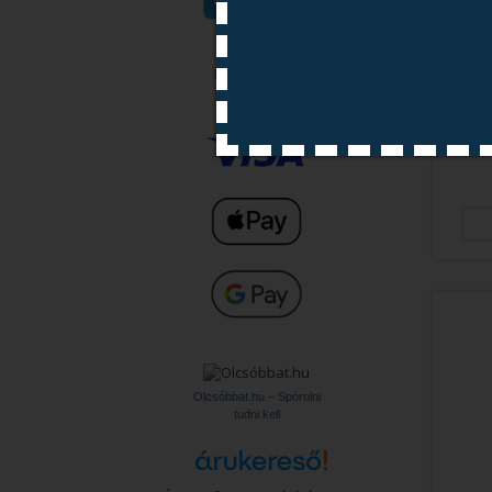
Olcsóbbat.hu – Spórolni
tudni kell