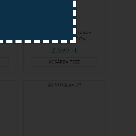
ai
1 Mikronos PP Mechanikai
Szűrő, In-Line 2,5 Coll
2.590 Ft