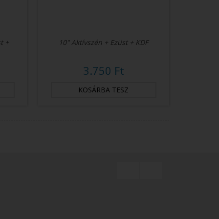
t +
10" Aktívszén + Ezüst + KDF
3.750 Ft