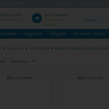
unk:
+36 (1) 790 06 01
Blog
ÁSZF
Üzlet/Kapcsolat
Választás
Ügyfélszolgálat!
Házhozszállítás!
06-20-332-83-95
40.000 ft. felett
INGYEN!
Szerelékek
Kiegészítők
Vízlágyítók
Beszerelés - Szerviz
p
Webaruhaz
Szűrőbetétek
Fordított ozmózis vízszűrők szűrő
ezés
Termék ára +/-