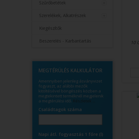
Szűrőbetétek
Szerelékek, Alkatrészek
Kiegészítők
Beszerelés - Karbantartás
10 
© Free
Joomla! 3 Modules
- by
VinaGecko.com
MEGTÉRÜLÉS KALKULÁTOR
Amennyiben jelenleg ásványvizet
fogyaszt, az alábbi mezők
kitöltésével böngészés közben a
megtekintett terméknél megjelenik
a megtérülési idő.
Részletek ...
Családtagok száma
Napi átl. fogyasztás 1 főre (l)