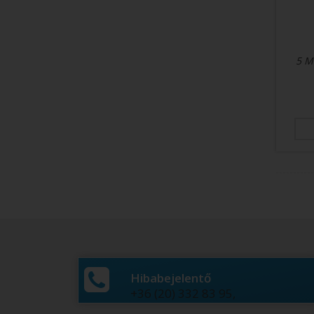
5 M
Hibabejelentő
ÖRÖK HÁLA!
+36 (20) 332 83 95,
Nagyon köszönöm a lányom