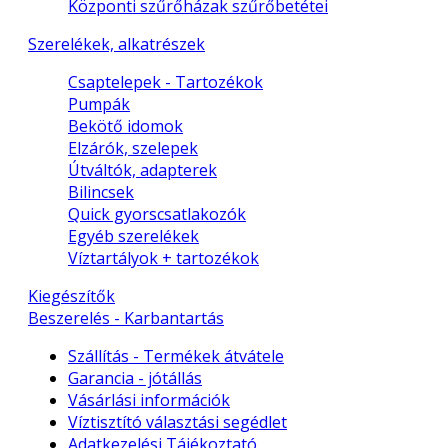
Központi szűrőházak szűrőbetétei
Szerelékek, alkatrészek
Csaptelepek - Tartozékok
Pumpák
Bekötő idomok
Elzárók, szelepek
Útváltók, adapterek
Bilincsek
Quick gyorscsatlakozók
Egyéb szerelékek
Víztartályok + tartozékok
Kiegészítők
Beszerelés - Karbantartás
Szállítás - Termékek átvátele
Garancia - jótállás
Vásárlási információk
Víztisztító választási segédlet
Adatkezelési Tájékoztató