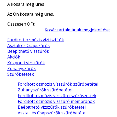
A kosara még üres
Az Ön kosara még üres.
Összesen
0 Ft
Kosár tartalmának megjelenítése
Fordított ozmózis víztisztítók
Asztali és Csapszűrők
Beépíthető vízszűrők
Akciók
Központi vízszűrők
Zuhanyszűrők
Szűrőbetétek
Fordított ozmózis vízszűrők szűrőbetétei
Zuhanyszűrők szűrőbetétei
Fordított ozmózis vízszűrő szűrőszettek
Fordított ozmózis vízszűrő membránok
Beépíthető vízszűrők szűrőbetétei
Asztali és Csapszűrők szűrőbetétei