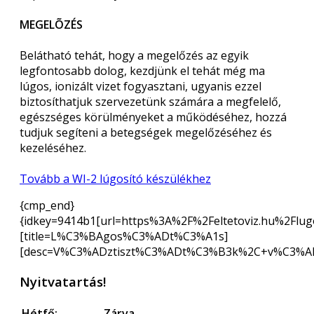
MEGELÕZÉS
Belátható tehát, hogy a megelőzés az egyik
legfontosabb dolog, kezdjünk el tehát még ma
lúgos, ionizált vizet fogyasztani, ugyanis ezzel
biztosíthatjuk szervezetünk számára a megfelelő,
egészséges körülményeket a működéséhez, hozzá
tudjuk segíteni a betegségek megelőzéséhez és
kezeléséhez.
Tovább a WI-2 lúgosító készülékhez
{cmp_end}
{idkey=9414b1[url=https%3A%2F%2Feltetoviz.hu%2Flugo
[title=L%C3%BAgos%C3%ADt%C3%A1s]
[desc=V%C3%ADztiszt%C3%ADt%C3%B3k%2C+v%C3%A
Nyitvatartás!
Hétfő:
Zárva