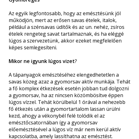
Az egyik legfontosabb, hogy az emésztésünk jól
működjön, mert az erősen savas ételek, italok,
például a szénsavas üdítők és az un. nehéz, zsíros
ételek rengeteg savat tartalmaznak, és ha eléggé
lúgos a szervezetünk, akkor ezeket megfelelően
képes semlegesíteni.
Mikor ne igyunk lúgos vizet
?
A tápanyagok emésztéséhez elengedhetetlen a
savas közeg azaz a gyomorsav aktív munkája. Tehát
a fő komplex étkezések esetén jobban tud dolgozni
a gyomorsav, ha az nincsen közömbösítve éppen
lúgos vízzel. Tehát körülbelül 1 órával a nehezebb
fő étkezés után a gyomortartalom lassan ürülni
kezd, ahogy a vékonybél felé tolódik el az
emésztőcsatornában így a gyomorsav
előemésztésével a lúgos víz már nem kerül aktív
kapcsolatba, amely lassíthatna az emésztést.