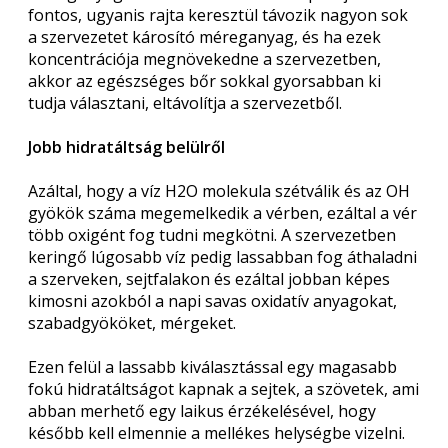
fontos, ugyanis rajta keresztül távozik nagyon sok
a szervezetet károsító méreganyag, és ha ezek
koncentrációja megnövekedne a szervezetben,
akkor az egészséges bőr sokkal gyorsabban ki
tudja választani, eltávolítja a szervezetből.
Jobb hidratáltság belülről
Azáltal, hogy a víz H2O molekula szétválik és az OH
gyökök száma megemelkedik a vérben, ezáltal a vér
több oxigént fog tudni megkötni. A szervezetben
keringő lúgosabb víz pedig lassabban fog áthaladni
a szerveken, sejtfalakon és ezáltal jobban képes
kimosni azokból a napi savas oxidatív anyagokat,
szabadgyököket, mérgeket.
Ezen felül a lassabb kiválasztással egy magasabb
fokú hidratáltságot kapnak a sejtek, a szövetek, ami
abban merhető egy laikus érzékelésével, hogy
később kell elmennie a mellékes helységbe vizelni.