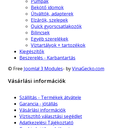
Pumpák
Bekötő idomok
Útváltók, adapterek
Elzárók, szelepek
Quick gyorscsatlakozók
Bilincsek
Egyéb szerelékek
Víztartályok + tartozékok
Kiegészítők
Beszerelés - Karbantartás
© Free
Joomla! 3 Modules
- by
VinaGecko.com
Vásárlási információk
Szállítás - Termékek átvátele
Garancia - jótállás
Vásárlási információk
Víztisztító választási segédlet
Adatkezelési Tájékoztató