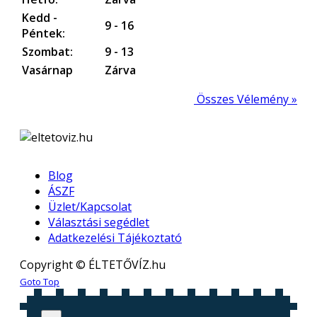
Kedd -
9 - 16
Péntek:
Szombat:
9 - 13
Vasárnap
Zárva
Összes Vélemény »
Blog
ÁSZF
Üzlet/Kapcsolat
Választási segédlet
Adatkezelési Tájékoztató
Copyright © ÉLTETŐVÍZ.hu
Joomla! 3 Templates
Goto Top
Bezárom