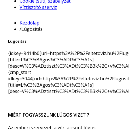
Cookie (süti) szabályzat
Víztisztító szerviz
Kezdőlap
/
Lúgosítás
Lúgosítás
{idkey=9414b0[url=https%3A%2F%2Feltetoviz.hu%2Flugo
[title=L%C3%BAgos%C3%ADt%C3%A1s]
[desc=V%C3%ADztiszt%C3%ADt%C3%B3k%2C+v%C3%A
{cmp_start
idkey=3044[url=https%3A%2F%2Feltetoviz.hu%2Flugosit
[title=L%C3%BAgos%C3%ADt%C3%A1s]
[desc=V%C3%ADztiszt%C3%ADt%C3%B3k%2C+v%C3%A
MIÉRT FOGYASSZUNK LÚGOS VIZET ?
Az emberi szervezet, a vér, a csont lúgos