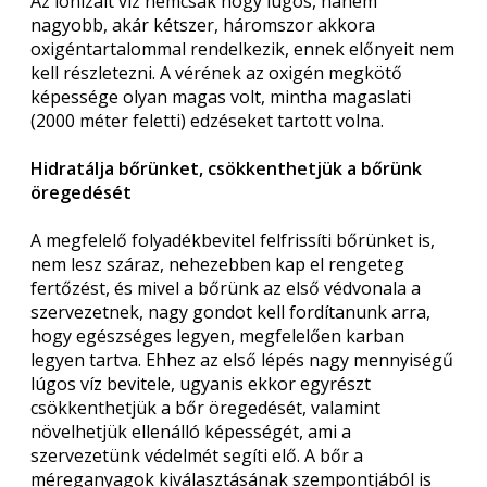
Az ionizált víz nemcsak hogy lúgos, hanem
nagyobb, akár kétszer, háromszor akkora
oxigéntartalommal rendelkezik, ennek előnyeit nem
kell részletezni. A vérének az oxigén megkötő
képessége olyan magas volt, mintha magaslati
(2000 méter feletti) edzéseket tartott volna.
Hidratálja bőrünket, csökkenthetjük a bőrünk
öregedését
A megfelelő folyadékbevitel felfrissíti bőrünket is,
nem lesz száraz, nehezebben kap el rengeteg
fertőzést, és mivel a bőrünk az első védvonala a
szervezetnek, nagy gondot kell fordítanunk arra,
hogy egészséges legyen, megfelelően karban
legyen tartva. Ehhez az első lépés nagy mennyiségű
lúgos víz bevitele, ugyanis ekkor egyrészt
csökkenthetjük a bőr öregedését, valamint
növelhetjük ellenálló képességét, ami a
szervezetünk védelmét segíti elő. A bőr a
méreganyagok kiválasztásának szempontjából is