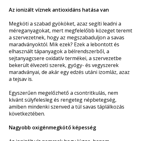
Az ionizált víznek antioxidáns hatása van
Megköti a szabad gyököket, azaz segíti leadni a
méreganyagokat, mert megfelelőbb közeget teremt
a szervezetnek, hogy az megszabaduljon a savas
maradványoktól. Mik ezek? Ezek a lebontott és
elhasznált tápanyagok a bélrendszerből, a
sejtanyagcsere oxidatív termékei, a szervezetbe
bekerült élvezeti szerek, gyógy- és vegyszerek
maradványai, de akár egy edzés utáni izomláz, azaz
a tejsav is.
Egyszerűen megelőzhető a csontritkulás, nem
kívánt súlyfelesleg és rengeteg népbetegség,
amiben mindenki szenved a túl savas táplálkozás
következtében.
Nagyobb oxigénmegkötő képesség