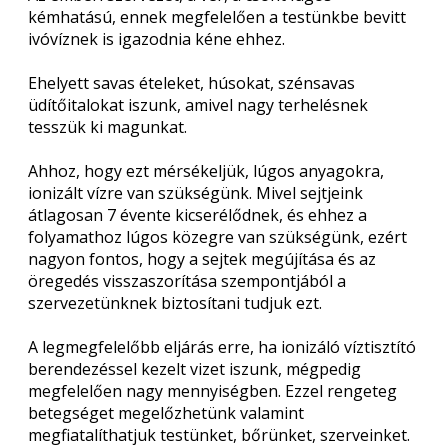
kémhatású, ennek megfelelően a testünkbe bevitt
ivóvíznek is igazodnia kéne ehhez.
Ehelyett savas ételeket, húsokat, szénsavas
üdítőitalokat iszunk, amivel nagy terhelésnek
tesszük ki magunkat.
Ahhoz, hogy ezt mérsékeljük, lúgos anyagokra,
ionizált vízre van szükségünk. Mivel sejtjeink
átlagosan 7 évente kicserélődnek, és ehhez a
folyamathoz lúgos közegre van szükségünk, ezért
nagyon fontos, hogy a sejtek megújítása és az
öregedés visszaszorítása szempontjából a
szervezetünknek biztosítani tudjuk ezt.
A legmegfelelőbb eljárás erre, ha ionizáló víztisztító
berendezéssel kezelt vizet iszunk, mégpedig
megfelelően nagy mennyiségben. Ezzel rengeteg
betegséget megelőzhetünk valamint
megfiatalíthatjuk testünket, bőrünket, szerveinket.