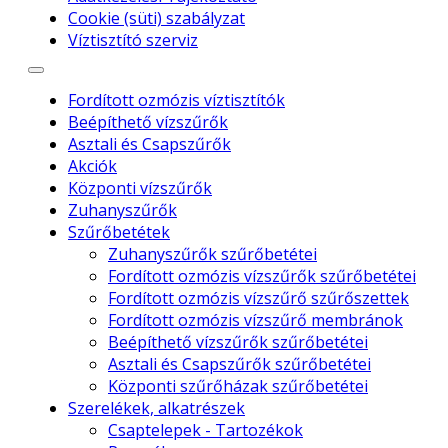
Cookie (süti) szabályzat
Víztisztító szerviz
Fordított ozmózis víztisztítók
Beépíthető vízszűrők
Asztali és Csapszűrők
Akciók
Központi vízszűrők
Zuhanyszűrők
Szűrőbetétek
Zuhanyszűrők szűrőbetétei
Fordított ozmózis vízszűrők szűrőbetétei
Fordított ozmózis vízszűrő szűrőszettek
Fordított ozmózis vízszűrő membránok
Beépíthető vízszűrők szűrőbetétei
Asztali és Csapszűrők szűrőbetétei
Központi szűrőházak szűrőbetétei
Szerelékek, alkatrészek
Csaptelepek - Tartozékok