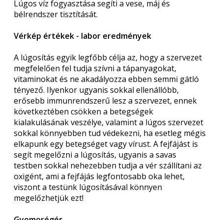
Lúgos víz fogyasztása segíti a vese, máj és
bélrendszer tisztítását.
Vérkép értékek - labor eredmények
A lúgosítás egyik legfőbb célja az, hogy a szervezet
megfelelően fel tudja szívni a tápanyagokat,
vitaminokat és ne akadályozza ebben semmi gátló
tényező. Ilyenkor ugyanis sokkal ellenállóbb,
erősebb immunrendszerű lesz a szervezet, ennek
következtében csökken a betegségek
kialakulásának veszélye, valamint a lúgos szervezet
sokkal könnyebben tud védekezni, ha esetleg mégis
elkapunk egy betegséget vagy vírust. A fejfájást is
segít megelőzni a lúgosítás, ugyanis a savas
testben sokkal nehezebben tudja a vér szállítani az
oxigént, ami a fejfájás legfontosabb oka lehet,
viszont a testünk lúgosításával könnyen
megelőzhetjük ezt!
Gyomorégés