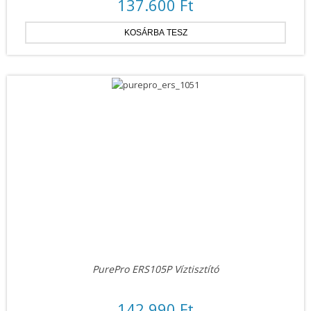
137.600 Ft
PurePro ERS105P Víztisztító
142.990 Ft