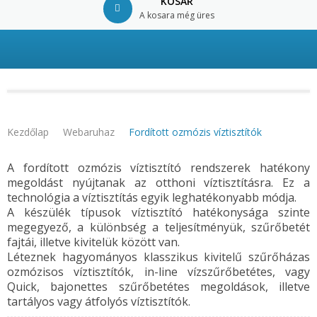
KOSÁR
A kosara még üres
© Free
Joomla! 3 Modules
- by
VinaGecko.com
Kezdőlap
Webaruhaz
Fordított ozmózis víztisztítók
A fordított ozmózis víztisztító rendszerek hatékony
megoldást nyújtanak az otthoni víztisztításra. Ez a
technológia a víztisztítás egyik leghatékonyabb módja.
A készülék típusok víztisztító hatékonysága szinte
megegyező, a különbség a teljesítményük, szűrőbetét
fajtái, illetve kivitelük között van.
Léteznek hagyományos klasszikus kivitelű szűrőházas
ozmózisos víztisztítók, in-line vízszűrőbetétes, vagy
Quick, bajonettes szűrőbetétes megoldások, illetve
tartályos vagy átfolyós víztisztítók.