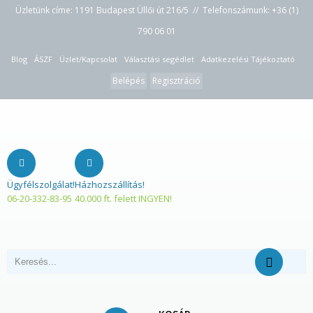
Üzletünk címe: 1191 Budapest Üllői út 216/5 // Telefonszámunk:
+36 (1)
790 06 01
Blog
ÁSZF
Üzlet/Kapcsolat
Választási segédlet
Adatkezelési Tájékoztató
Belépés
Regisztráció
Ügyfélszolgálat!
Házhozszállítás!
06-20-332-83-95
40.000 ft. felett INGYEN!