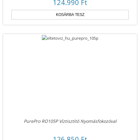
124.990 Ft
PurePro RO105P Víztisztító Nyomásfokozóval
126.850 Ft