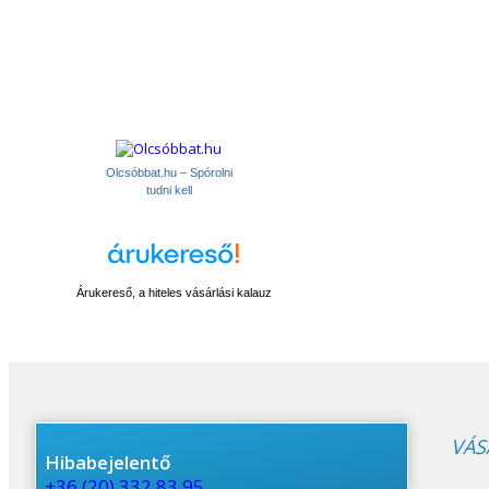
Olcsóbbat.hu – Spórolni
tudni kell
Árukereső, a hiteles vásárlási kalauz
VÁS
Hibabejelentő
+36 (20) 332 83 95,