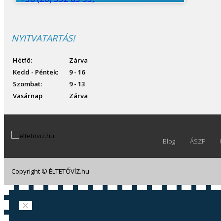
© Fre
NYITVATARTÁS!
Hétfő:
Zárva
Kedd - Péntek:
9 - 16
Szombat:
9 - 13
Vasárnap
Zárva
Blog
ÁSZF
Copyright © ÉLTETŐVÍZ.hu
Joomla! 3 Templates
×