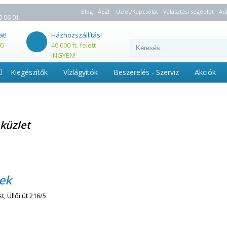
Blog
ÁSZF
Üzlet/Kapcsolat
Választási segédlet
Ad
0 06 01
at!
Házhozszállítás!
95
40.000 ft. felett
INGYEN!
Kiegészítők
Vízlágyítók
Beszerelés - Szerviz
Akciók
aküzlet
ek
, Üllői út 216/5