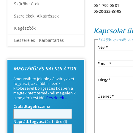
Szűrőbetétek
06-1-790-06-01
06-20-332-83-95
Szerelékek, Alkatrészek
Kiegészítők
Kapcsolat ű
Küldjön e-mailt. A c
Beszerelés - Karbantartás
Név
*
© Free
Joomla! 3 Modules
- by
VinaGecko.com
E-mail
*
MEGTÉRÜLÉS KALKULÁTOR
Amennyiben jelenleg ásványvizet
Tárgy
*
fogyaszt, az alábbi mezők
kitöltésével böngészés közben a
megtekintett terméknél megjelenik
Üzenet
*
a megtérülési idő.
Részletek ...
Családtagok száma
Napi átl. fogyasztás 1 főre (l)