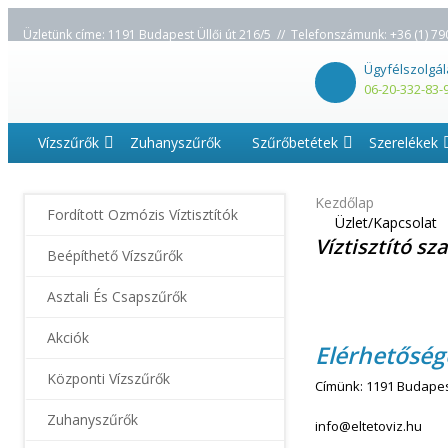
Üzletünk címe: 1191 Budapest Üllői út 216/5 // Telefonszámunk:
+36 (1) 79
Ügyfélszolgál
06-20-332-83-
Vízszűrők
Zuhanyszűrők
Szűrőbetétek
Szerelékek
Kezdőlap
Fordított Ozmózis Víztisztítók
Üzlet/Kapcsolat
Víztisztító sz
Beépíthető Vízszűrők
Asztali És Csapszűrők
Akciók
Elérhetőség
Központi Vízszűrők
Címünk: 1191 Budapest
Zuhanyszűrők
info@eltetoviz.hu