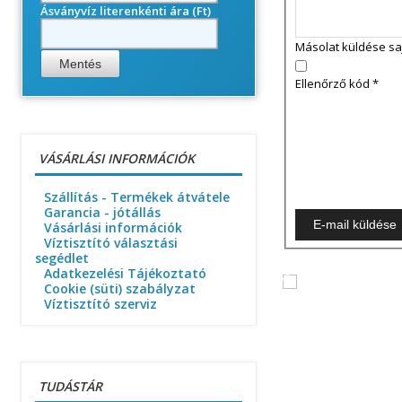
Ásványvíz literenkénti ára (Ft)
Másolat küldése sa
Ellenőrző kód
*
VÁSÁRLÁSI INFORMÁCIÓK
Szállítás - Termékek átvátele
Garancia - jótállás
E-mail küldése
Vásárlási információk
Víztisztító választási
segédlet
Adatkezelési Tájékoztató
Cookie (süti) szabályzat
Víztisztító szerviz
TUDÁSTÁR