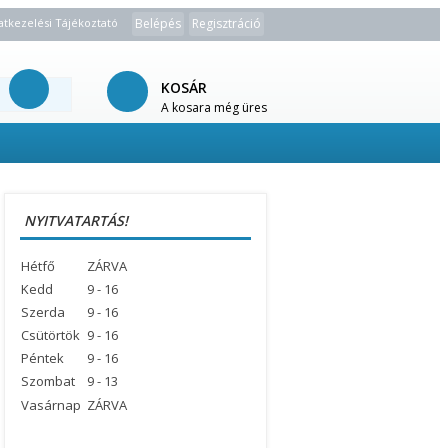
atkezelési Tájékoztató
Belépés
Regisztráció
KOSÁR
A kosara még üres
NYITVATARTÁS!
Hétfő
ZÁRVA
Kedd
9 - 16
Szerda
9 - 16
Csütörtök
9 - 16
Péntek
9 - 16
Szombat
9 - 13
Vasárnap
ZÁRVA