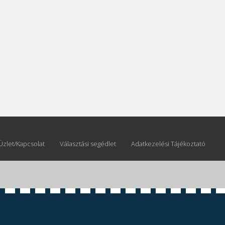
e
Joomla! 3 Modules
- by
VinaGecko.com
Üzlet/Kapcsolat
Választási segédlet
Adatkezelési Tájékoztató