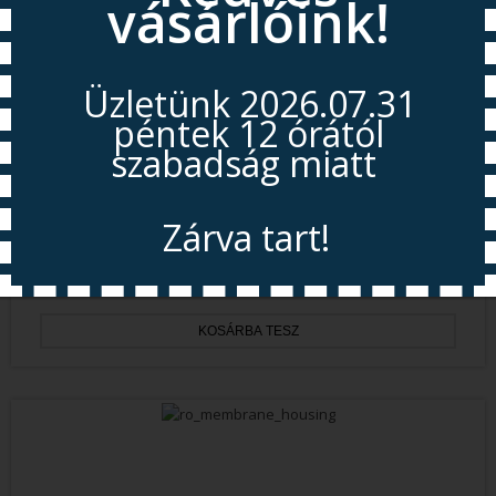
vásárlóink!
Üzletünk 2026.07.31
péntek 12 órától
szabadság miatt
Műanyag Csővezeték, 3/8 PE
Zárva tart!
390 Ft
Nyitás 2026.08.11