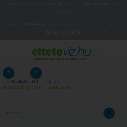
Üzletünk címe: 1191 Budapest Üllői út 216/5 // Telefonszámunk:
+36 (1)
790 06 01
Blog
ÁSZF
Üzlet/Kapcsolat
Választási segédlet
Adatkezelési Tájékoztató
Belépés
Regisztráció
Ügyfélszolgálat!
Házhozszállítás!
06-20-332-83-95
40.000 ft. felett INGYEN!