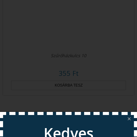
Szűrőházkulcs 10
355 Ft
×
Kedves