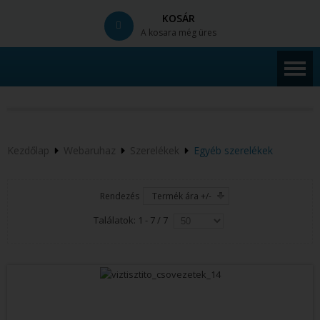
KOSÁR
A kosara még üres
© Free
Joomla! 3 Modules
- by
VinaGecko.com
Kezdőlap
Webaruhaz
Szerelékek
Egyéb szerelékek
Rendezés
Termék ára +/-
Találatok: 1 - 7 / 7