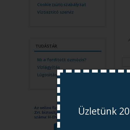
Cookie (süti) szabályzat
Víztisztító szerviz
TUDÁSTÁR
Mi a fordított ozmózis?
Vízlágyítás
Lúgosítás
Üzletünk 20
Az online fizetést a Barion Payment
Zrt. biztosítja, MNB engedély
száma: H-EN-I-1064/2013