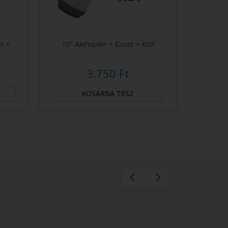
t +
10" Aktívszén + Ezüst + KDF
3.750 Ft