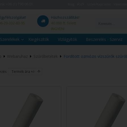
unk:
+36 (1) 790 06 01
Blog
ÁSZF
Üzlet/Kapcsolat
Választás
Ügyfélszolgálat!
Házhozszállítás!
06-20-332-83-95
40.000 ft. felett
INGYEN!
Szerelékek
Kiegészítők
Vízlágyítók
Beszerelés - Szerviz
p
Webaruhaz
Szűrőbetétek
Fordított ozmózis vízszűrők szűrő
ezés
Termék ára +/-