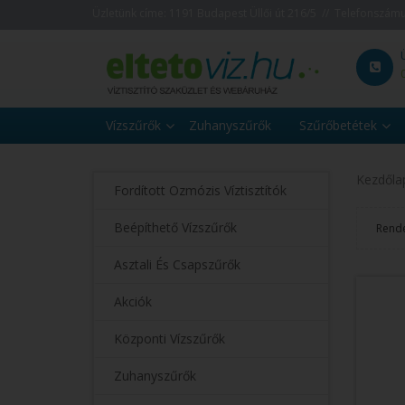
Üzletünk címe: 1191 Budapest Üllői út 216/5 // Telefonszám
Vízszűrők
Zuhanyszűrők
Szűrőbetétek
Kezdőla
Fordított Ozmózis Víztisztítók
Beépíthető Vízszűrők
Rend
Asztali És Csapszűrők
Akciók
Központi Vízszűrők
Zuhanyszűrők