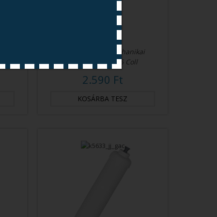
ai
1 Mikronos PP Mechanikai
Szűrő, In-Line 2,5 Coll
2.590 Ft