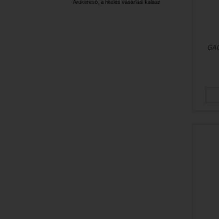
Árukereső, a hiteles vásárlási kalauz
GAC