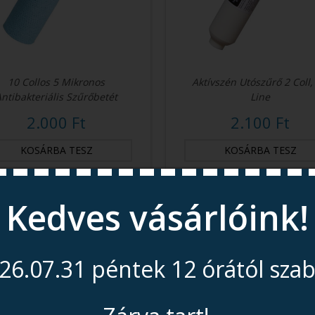
10 Collos 5 Mikronos
Aktívszén Utószűrő 2 Coll, 
Antibakteriális Szűrőbetét
Line
2.000 Ft
2.100 Ft
Kedves vásárlóink!
26.07.31 péntek 12 órától sza