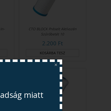
In-
CTO BLOCK Préselt Aktívszén
Szűrőbetét 10
2.200 Ft
×
badság miatt