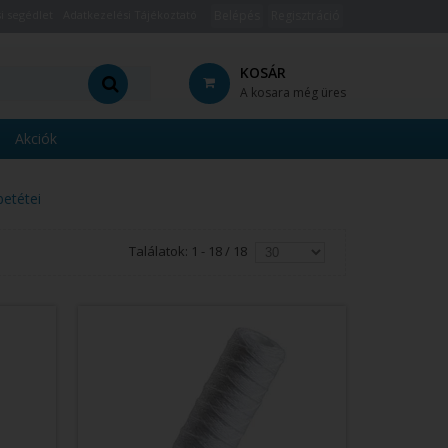
i segédlet
Adatkezelési Tájékoztató
Belépés
Regisztráció
KOSÁR
A kosara még üres
Akciók
betétei
Találatok: 1 - 18 / 18