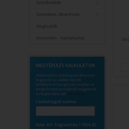
Szűrőbetétek
Szerelékek, Alkatrészek
Kiegészítők
Beszerelés - Karbantartás
10 
© Free
Joomla! 3 Modules
- by
VinaGecko.com
MEGTÉRÜLÉS KALKULÁTOR
Amennyiben jelenleg ásványvizet
fogyaszt, az alábbi mezők
kitöltésével böngészés közben a
megtekintett terméknél megjelenik
a megtérülési idő.
Részletek ...
Családtagok száma
Napi átl. fogyasztás 1 főre (l)