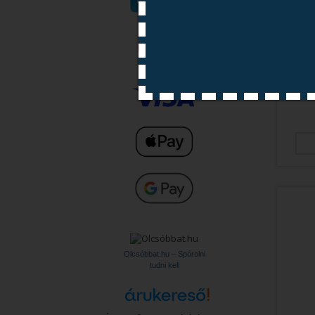
Olcsóbbat.hu – Spórolni
tudni kell