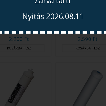
Zárva tart!
Nyitás 2026.08.11
10 Collos GAC Aktívszén
5 Mikronos PP Mechanik
Előszűrő
Szűrő, In-Line 2,5 Coll
2.200 Ft
2.590 Ft