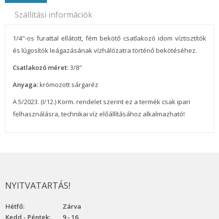
Szállítási információk
1/4"-os furattal ellátott, fém bekötő csatlakozó idom víztisztítók
és lúgosítók leágazásának vízhálózatra történő bekötéséhez.
Csatlakozó méret:
3/8"
Anyaga:
krómozott sárgaréz
A 5/2023. (I/12.) Korm. rendelet szerint ez a termék csak ipari
felhasználásra, technikai víz előállításához alkalmazható!
NYITVATARTÁS!
Hétfő:
Zárva
Kedd - Péntek:
9 - 16