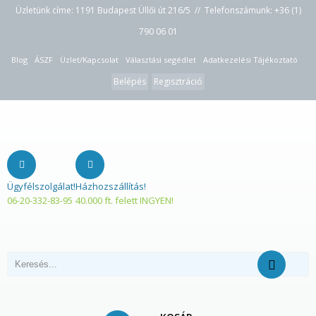
Üzletünk címe: 1191 Budapest Üllői út 216/5 // Telefonszámunk:
+36 (1)
790 06 01
Blog
ÁSZF
Üzlet/Kapcsolat
Választási segédlet
Adatkezelési Tájékoztató
Belépés
Regisztráció
Ügyfélszolgálat!
Házhozszállítás!
06-20-332-83-95
40.000 ft. felett INGYEN!