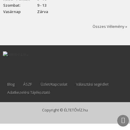
Szombat:
9 - 13
Vasárnap
Zárva
Összes Vélemény »
Blog
ÁSZF
Üzlet/Kapcsolat
Választási segédlet
Adatkezelési Tájékoztató
Copyright © ÉLTETŐVÍZ.hu
Joomla! 3 Templates