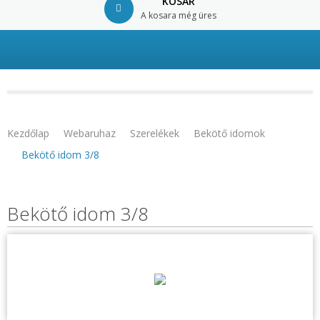
KOSÁR
A kosara még üres
© Free
Joomla! 3 Modules
- by
VinaGecko.com
Kezdőlap
Webaruhaz
Szerelékek
Bekötő idomok
Bekötő idom 3/8
Bekötő idom 3/8