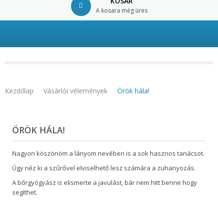
KOSÁR
A kosara még üres
© Free
Joomla! 3 Modules
- by
VinaGecko.com
Kezdőlap
Vásárlói vélemények
Örök hála!
ÖRÖK HÁLA!
Nagyon köszönöm a lányom nevében is a sok hasznos tanácsot.
Úgy néz ki a szűrővel elviselhető lesz számára a zuhanyozás.
A bőrgyógyász is elismerte a javulást, bár nem hitt benne hogy
segíthet.