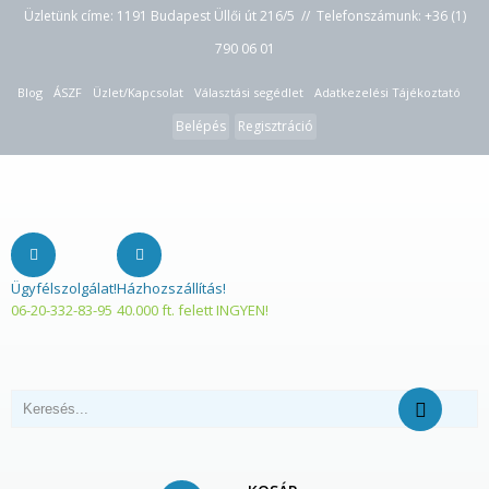
Üzletünk címe: 1191 Budapest Üllői út 216/5 // Telefonszámunk:
+36 (1)
790 06 01
Blog
ÁSZF
Üzlet/Kapcsolat
Választási segédlet
Adatkezelési Tájékoztató
Belépés
Regisztráció
Ügyfélszolgálat!
Házhozszállítás!
06-20-332-83-95
40.000 ft. felett INGYEN!